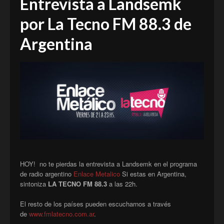
Entrevista a Landsemk
por La Tecno FM 88.3 de
Argentina
HOY! no te pierdas la entrevista a Landsemk en el programa
de radio argentino
Enlace Metalico
Si estas en Argentina,
sintoniza
LA TECNO FM 88.3
a las 22h.
El resto de los países pueden escucharnos a través
de
www.fmlatecno.com.ar
.