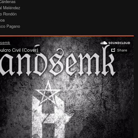
 Cárdenas
ial Meléndez
cio Rondón
goa
isco Pagano