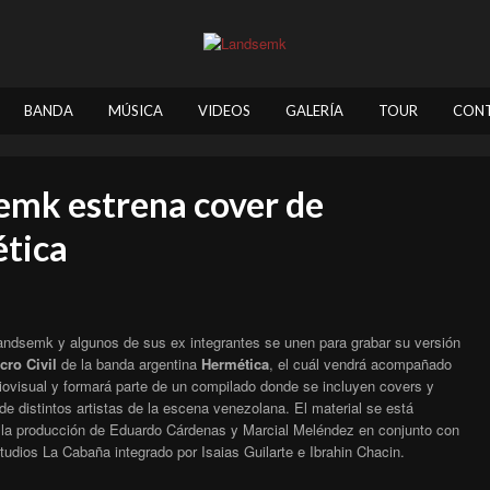
BANDA
MÚSICA
VIDEOS
GALERÍA
TOUR
CON
emk estrena cover de
tica
ndsemk y algunos de sus ex integrantes se unen para grabar su versión
cro Civil
de la banda argentina
Hermética
, el cuál vendrá acompañado
iovisual y formará parte de un compilado donde se incluyen covers y
de distintos artistas de la escena venezolana. El material se está
o la producción de Eduardo Cárdenas y Marcial Meléndez en conjunto con
tudios La Cabaña integrado por Isaias Guilarte e Ibrahin Chacin.