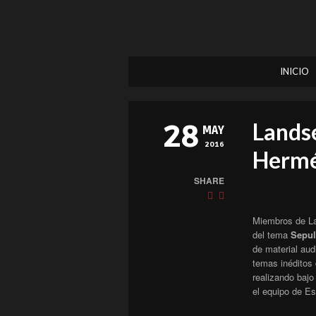
INICIO
Lands
28
MAY
2016
Hermé
SHARE
Miembros de La
del tema
Sepul
de material aud
temas inéditos 
realizando baj
el equipo de Es